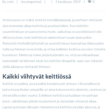
0
By 
voitt
|
Uncategorized
|
|
5 kesäkuun, 2019    
|
Kotiruuasta on tullut entistä trendikkäämpää, ja perheet viettävät
yhä enemmän aikaa keittiössä puuhastellen. Kun keittiön
suunnitteluun on panostettu hyvin, vaikuttaa se positiivisesti niin
viihtyvyyteen, kuin keittiössä valmistetun ruuan laatuunkin.
Remontin hetkellä laitteisiin ja suunnitteluun kannattaa tilaisuuden
tullessa hieman investoida, ja ottaa kaikkien kodissa asuvien toiveita
huomioon. Mielessä tulee pitää kuitenkin se, että arvokkaatkaan
materiaalit tai laitteet eivät luo keittiön ilmapiiriä, vaan sen tekevät
siellä aikaansa viettävät ihmiset.
Kaikki viihtyvät keittiössä
Keittiö on paikka, jossa kaikki kerääntyvät yhteen. Historiallisesti
katsottuna lieden ympärille on aina kokoonnuttu lämmön, ravinnon ja
yhteisöllisyyden vuoksi. Edelleen keittiössä kuullaan ne parhaat
jutut, vaihdetaan päivän kuulumiset ja vietetään yhteistä aikaa.
Lapsia autetaan läksyjen tekemisessä keittiön pöydän ääressä, ja