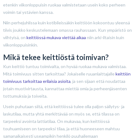
etenkin viikonloppuisin ruokaa valmistetaan usein koko perheen
voimin tai ystävien kanssa.
Niin perhejuhlissa kuin kotibileissäkin keittiöön kokoontuu yleensä
tiivis joukko keskustelemaan omassa rauhassaan. Kun ympäristö on
viihtyisä, on
keittiössä mukava viettää aikaa
niin arki-iltaisin kuin
viikonloppuisinkin.
Mikä tekee keittiöstä toimivan?
Kun keittiö tuntuu toimivalta, on hyvää ruokaa mukava valmistaa.
Mitä toimivuus sitten tarkoittaa? Jokaiselle ruuanlaittajalle
keittiön
toimivuus tarkoittaa erilaisia asioita
, ja sen sijaan että noudattaa
jotain muotivirtausta, kannattaa miettiä omia ja perheenjäsenten
tottumuksia ja toiveita.
Usein puhutaan siitä, että keittiössä tulee olla paljon säilytys- ja
laskutilaa, mutta yhtä merkittävää on myös se, että tilassa on
tarpeeksi avointa lattiatilaa. On mukavaa, kun keittiössä
touhuamiseen on tarpeeksi tilaa, ja että huoneeseen mahtuu
samanaikaisesti useampikin henkilö puuhailemaan