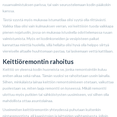
ruuanvalmistuksen parissa, tai vain seurustelemaan kodin pääkokin
kanssa.
Tästä syystä myös mukavaa istumatilaa olisi syytä olla riittävästi.
Vaikka tilaa olisi vain kulmauksen verran, voi keittiöön tuoda vaikkapa
pienen nojatuolin, jossa on mukavaa istuskella odottelemassa ruuan
valmistumista. Myös eri kodinkoneiden ja vesipisteen paikat
kannattaa miettiä huolella, sillä hellalta olisi hyvä olla helppo siirtyä
viereiselle altaalle huuhtomaan pastaa, tai laskemaan vettä kattilaan.
Keittiöremontin rahoitus
Keittiö on yleensä kodin huoneista se, jonka remontointiin kuluu
eniten aikaa sekä rahaa. Tämän vuoksi se rahoitetaan usein lainalla.
Siihen, minkälaista lainaa keittiön remontoimiseen otetaan, vaikuttaa
puolestaan se, miten laaja remontti on kyseessä. Mikäli remontti
ulottuu myös putkien tai sähköistysten uusimiseen, voi siihen olla
mahdollista ottaa asuntolainaa.
Useimmiten keittiöremontin yhteydessä puhutaan kuitenkin
pintaremontista, eli kaapistojen ja laitteiden vaihtamisesta, jolloin