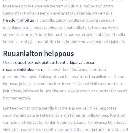
kyseeseen tulee yleensä pienempi kulutus- tai joustoluotto.
Remontin rahoitukseenkin myönnettäviä lainoja voi vertailla
freedomrahoitus
-sivustolla. Lainan avulla keittiöstä saa juuri
omanlaisensa, ja omat unelmat on mahdollista toteuttaa. Hyvin
suunniteltuun keittiöön kannattaa panostaa myös rahallisesti, sillä
kunnolla tehty ja suunniteltu keittiö toimii vielä vuosienkin jälkeen.
Ruuanlaiton helppous
Useat
uudet teknologiat auttavat arkipäiväisessä
ruuanvalmistuksessa
, ja tekevät keittiöstä myös entistä
persoonallisempia. Jääkaappi saattaa osata kertoa milloin maito on
lopussa, ja hella sammuttaa itse itsensä. Kalusteisiin asennetaan
kaiuttimia, joista voi kuunnella musiikkia ja valoja saa portaattomasti
himmennettyä.
Laitteet voivat totta kai olla hyödyksi ja avuksi, mikä helpottaa
ruuanvalmistusta ja tekee siitä entistä nautinnollisempaa. Keittiön
tunnelman tekevät kuitenkin kodin asukkaat. Toimivassa keittiössä
viihdytään päivittäin, ja sieltä kantautuvat äänet ja tuoksut valtaavat