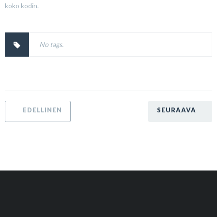
koko kodin.
No tags.