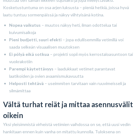
muuttaa sen saman liikkeen sujuvaksi ja jopa miellyttäväksi.
Kosketustuntuma on osa arjen luksusta – pieniä hetkiä, joissa hyvä
laatu tuntuu sormenpäissä ja näkyy viihtyisänä kotina.
Nopea vaikutus
– muutos näkyy heti, ilman odottelua tai
kuivumisaikoja
Pieni budjetti, suuri efekti
– jopa edullisemmilla vetimillä voi
saada selkeän visuaalisen muutoksen
Ei pölyä eikä sotkua
– projekti sopii myös kerrostaloasuntoon tai
vuokrakotiin
Parempi käytettävyys
– laadukkaat vetimet parantavat
laatikoiden ja ovien avaamismukavuutta
Helposti tehtävä
– useimmiten tarvitaan vain ruuvimeisseli ja
silmämittaa
Vältä turhat reiät ja mittaa asennusvälit
oikein
Yksi yleisimmistä virheistä vetimien vaihdossa on se, että uusi vedin
hankitaan ennen kuin vanha on mitattu kunnolla. Tuloksena on