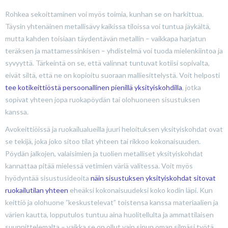
Rohkea sekoittaminen voi myös toimia, kunhan se on harkittua.
Täysin yhtenäinen metallisävy kaikissa tiloissa voi tuntua jäykältä,
mutta kahden toisiaan täydentävän metallin – vaikkapa harjatun
teräksen ja mattamessinkisen – yhdistelmä voi tuoda mielenkiintoa ja
syvyyttä. Tärkeintä on se, että valinnat tuntuvat kotiisi sopivalta,
eivät siltä, että ne on kopioitu suoraan malliesittelystä. Voit helposti
tee kotikeittiöstä persoonallinen pienillä yksityiskohdilla
, jotka
sopivat yhteen jopa ruokapöydän tai olohuoneen sisustuksen
kanssa.
Avokeittiöissä ja ruokailualueilla juuri heloituksen yksityiskohdat ovat
se tekijä, joka joko sitoo tilat yhteen tai rikkoo kokonaisuuden.
Pöydän jalkojen, valaisimien ja tuolien metalliset yksityiskohdat
kannattaa pitää mielessä vetimien väriä valitessa. Voit myös
hyödyntää sisustusideoita
näin sisustuksen yksityiskohdat sitovat
ruokailutilan yhteen
eheäksi kokonaisuudeksi koko kodin läpi. Kun
keittiö ja olohuone ”keskustelevat” toistensa kanssa materiaalien ja
värien kautta, lopputulos tuntuu aina huolitellulta ja ammattilaisen
suunnittelemalta – vaikka se on ollut vain sinun oman silmäsi työtä.