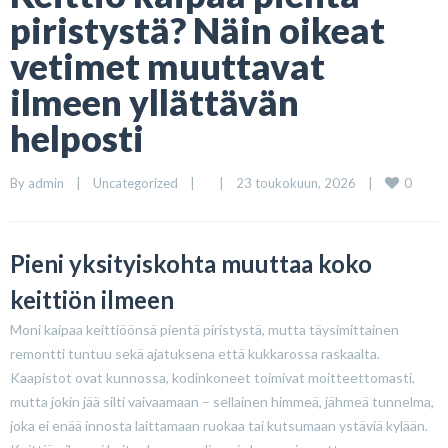
piristystä? Näin oikeat
vetimet muuttavat
ilmeen yllättävän
helposti
0
By 
admin
|
Uncategorized
|
|
23 toukokuun, 2026    
|
Pieni yksityiskohta muuttaa koko
keittiön ilmeen
Moni kaipaa keittiöönsä pientä piristystä, mutta täysimittainen
remontti tuntuu sekä ajatuksena että kukkarossa raskaalta.
Kaapistot ovat kunnossa, kodinkoneet toimivat moitteettomasti,
mutta jokin jää silti vaivaamaan – sellainen himmeä, jähmeä tunnelma,
joka ei enää innosta laittamaan ruokaa tai kutsumaan ystäviä kylään.