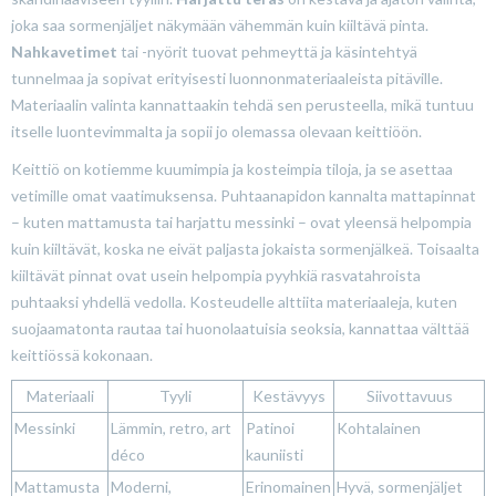
joka saa sormenjäljet näkymään vähemmän kuin kiiltävä pinta.
Nahkavetimet
tai -nyörit tuovat pehmeyttä ja käsintehtyä
tunnelmaa ja sopivat erityisesti luonnonmateriaaleista pitäville.
Materiaalin valinta kannattaakin tehdä sen perusteella, mikä tuntuu
itselle luontevimmalta ja sopii jo olemassa olevaan keittiöön.
Keittiö on kotiemme kuumimpia ja kosteimpia tiloja, ja se asettaa
vetimille omat vaatimuksensa. Puhtaanapidon kannalta mattapinnat
– kuten mattamusta tai harjattu messinki – ovat yleensä helpompia
kuin kiiltävät, koska ne eivät paljasta jokaista sormenjälkeä. Toisaalta
kiiltävät pinnat ovat usein helpompia pyyhkiä rasvatahroista
puhtaaksi yhdellä vedolla. Kosteudelle alttiita materiaaleja, kuten
suojaamatonta rautaa tai huonolaatuisia seoksia, kannattaa välttää
keittiössä kokonaan.
Materiaali
Tyyli
Kestävyys
Siivottavuus
Messinki
Lämmin, retro, art
Patinoi
Kohtalainen
déco
kauniisti
Mattamusta
Moderni,
Erinomainen
Hyvä, sormenjäljet