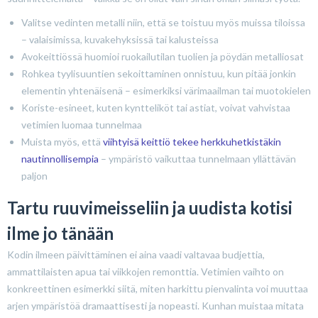
Valitse vedinten metalli niin, että se toistuu myös muissa tiloissa
– valaisimissa, kuvakehyksissä tai kalusteissa
Avokeittiössä huomioi ruokailutilan tuolien ja pöydän metalliosat
Rohkea tyylisuuntien sekoittaminen onnistuu, kun pitää jonkin
elementin yhtenäisenä – esimerkiksi värimaailman tai muotokielen
Koriste-esineet, kuten kyntteliköt tai astiat, voivat vahvistaa
vetimien luomaa tunnelmaa
Muista myös, että
viihtyisä keittiö tekee herkkuhetkistäkin
nautinnollisempia
– ympäristö vaikuttaa tunnelmaan yllättävän
paljon
Tartu ruuvimeisseliin ja uudista kotisi
ilme jo tänään
Kodin ilmeen päivittäminen ei aina vaadi valtavaa budjettia,
ammattilaisten apua tai viikkojen remonttia. Vetimien vaihto on
konkreettinen esimerkki siitä, miten harkittu pienvalinta voi muuttaa
arjen ympäristöä dramaattisesti ja nopeasti. Kunhan muistaa mitata