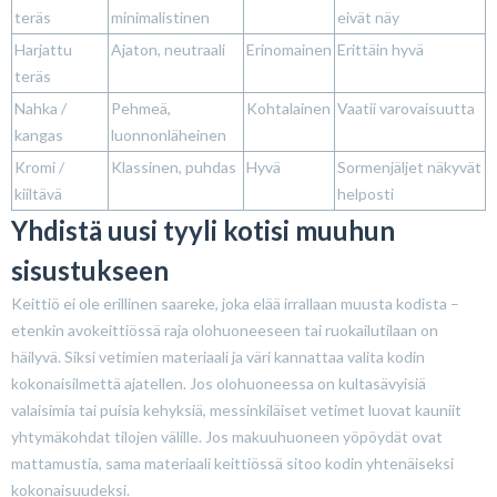
teräs
minimalistinen
eivät näy
Harjattu
Ajaton, neutraali
Erinomainen
Erittäin hyvä
teräs
Nahka /
Pehmeä,
Kohtalainen
Vaatii varovaisuutta
kangas
luonnonläheinen
Kromi /
Klassinen, puhdas
Hyvä
Sormenjäljet näkyvät
kiiltävä
helposti
Yhdistä uusi tyyli kotisi muuhun
sisustukseen
Keittiö ei ole erillinen saareke, joka elää irrallaan muusta kodista –
etenkin avokeittiössä raja olohuoneeseen tai ruokailutilaan on
häilyvä. Siksi vetimien materiaali ja väri kannattaa valita kodin
kokonaisilmettä ajatellen. Jos olohuoneessa on kultasävyisiä
valaisimia tai puisia kehyksiä, messinkiläiset vetimet luovat kauniit
yhtymäkohdat tilojen välille. Jos makuuhuoneen yöpöydät ovat
mattamustia, sama materiaali keittiössä sitoo kodin yhtenäiseksi
kokonaisuudeksi.