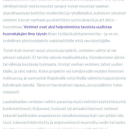
silmiinpistävä: matta mustat tangot voivat muuttaa vaalean
skandinaavisen keittiön moderniksi ja ryhdikkääksi, kultaisen sävyiset
vetimet tuovat vanhaan puukeittiöön uutta lämpöä ja art déco -
tunnelmaa.
Vetimet ovat yksi helpoimmista tavoista uudistaa
huonekalujen ilme täysin
ilman työlästä pintaremonttia – ja se on
todellinen piristysinjektio sekä keittiölle että sen käyttäjälle.
Toisin kuin monet muut sisustusprojektit, vetimien vaihto ei vie
arkeasi sekaisin. Ei tarvita valuvia maalisuihkeita, hiomakoneen ääntä
tai viikkoja kestävää työmaata. Irrotat vanhan vetimen, laitat uuden
tilalle, ja olet valmis. Koko projektin voi tehdä kodin muiden ihmisten
nukkuessa, ja sunnuntai-iltapäivällä voi jo ihailla valmista lopputulosta
kahvikupin äärellä. Tämä on harvinainen tapaus, jossa palkinto tulee
nopeasti.
Laadukkaiden vetimien vaihto parantaa myös keittiön käytettävyyttä
konkreettisesti. Kuluneet, horjuvat tai ahtaaksi käyneet vetimet
tekevät laatikoiden avaamisesta vaivalloisempaa kuin sen pitäisi olla.
Uusi, tukevasti kiinnitetty ja ergonomisesti muotoiltu vedin tai tanko