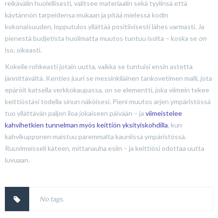
reikävälin huolellisesti, valitsee materiaalin sekä tyylinsä että
käytännön tarpeidensa mukaan ja pitää mielessä kodin
kokonaisuuden, lopputulos yllättää positiivisesti lähes varmasti. Ja
pienestä budjetista huolimatta muutos tuntuu isolta – koska se
on
iso, oikeasti.
Kokeile rohkeasti jotain uutta, vaikka se tuntuisi ensin astetta
jännittävältä. Kenties juuri se messinkiläinen tankovetimen malli, jota
epäröit katsella verkkokaupassa, on se elementti, joka viimein tekee
keittiöstäsi todella sinun näköisesi. Pieni muutos arjen ympäristössä
tuo yllättävän paljon iloa jokaiseen päivään – ja
viimeistelee
kahvihetkien tunnelman myös keittiön yksityiskohdilla
, kun
kahvikupponen maistuu paremmalta kauniissa ympäristössä.
Ruuvimeisseli käteen, mittanauha esiin – ja keittiösi odottaa uutta
luvuaan.
No tags.