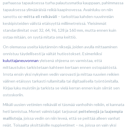
parhaassa tapauksessa turha palautusmatka kauppaan, pahimmassa
tapauksessa ylimääräisiä reikiä kaapinovessa. Avainluku on niin
sanottu
cc-mitta eli reikäväli
– tarkoittaa kahden ruuvinreiän
keskipisteiden välistä etäisyyttä millimetreissä. Yleisimmät
standardimitat ovat 32, 64, 96, 128 ja 160 mm, mutta ennen kuin
ostaa mitään, on syytä mitata oma keittiö.
On olemassa useita käytännön niksejä, joiden avulla mittaaminen
onnistuu täydellisesti ja vältät hutiostokset. Esimerkiksi
kuluttajaneuvonnan
yleisenä ohjeena on varmistaa, että
mittaustulos tarkistetaan kahteen kertaan ennen ostopäätöstä.
Irrota ensin yksi nykyinen vedin varovasti ja mittaa ruuvien reikien
välinen etäisyys tarkasti rullamitalla tai digitaalisella työntömitalla.
Kirjaa luku muistiin ja tarkista se vielä kerran ennen kuin siirrät sen
ostoskoriin.
Mikäli uusien vetimien reikäväli ei täsmää vanhoihin reikiin, ei kannata
heti lannistua. Monet valmistajat tarjoavat
peitelevyjä ja laajempia
mallistoja
, joissa vedin on niin leveä, että se peittää alleen vanhat
reiät. Toisaalta yksittäisille nuppivetimet – ne, joissa on vain yksi