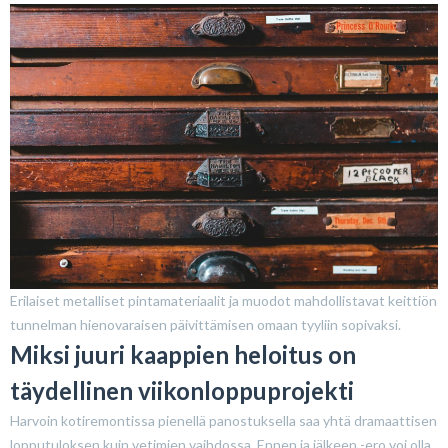
Erilaiset metalliset pintamateriaalit ja muodot mahdollistavat keittiön
tunnelman hienovaraisen päivittämisen omaan tyyliin sopivaksi.
Miksi juuri kaappien heloitus on
täydellinen viikonloppuprojekti
Harvoin kotiremontissa pienellä panostuksella saa yhtä dramaattisen
lopputuloksen kuin vetimien vaihdossa. Ennen ja jälkeen -ero voi olla