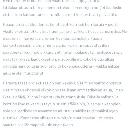
Keittiön ilme ei kuitenkaan vaadi uusia kaappeja, uutta
lattialaatoitusta tai kymmenien tuhansien eurojen budjettia. Joskus
riittää, kun katsoo tarkkaan, mitä sormet koskettavat päivittäin.
Kaappien ja laatikoiden vetimet ovat kuin keittiön koruja – pieniä
yksityiskohtia, jotka silmä huomaa heti, vaikka et osaa sanoa miksi. Ne
ovat ensimmäinen asia, johon koskeat aamukahvikuppiin
kurkottaessasi, ja viimeinen asia, jonka kiinni kopsautat illan
päätteeksi. Kun nuo pikkuruiset metallinpalaset tai nahkaiset nipit
ovat tyylikkäät, laadukkaat ja persoonalliset, koko keittiö alkaa
näyttää harkitulta ja huolitellulta kokonaisuudelta – vaikka mikään
muu ei olisi muuttunut.
Parasta tässä projektissa on sen keveys. Vetimien vaihto onnistuu
useimmiten yhdessä viikonlopussa, ilman ammattilaisen apua, ilman
likaa ja pölyä, ja jopa ilman suuria kustannuksia. Oikeilla valinnoilla
keittiön ilme raikastuu täysin uusiin sfääreihin, ja samalla kaappien
ovien ja laatikoiden avaaminen muuttuu miellyttävämmäksi arjen
rutiiniksi. Kannattaa siis tarttua mitoitusnauhaansa – muutos
saattaa olla lähempänä kuin arvaatkaan.