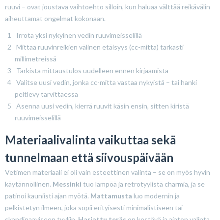
ruuvi – ovat joustava vaihtoehto silloin, kun haluaa välttää reikävälin
aiheuttamat ongelmat kokonaan.
Irrota yksi nykyinen vedin ruuvimeisselillä
Mittaa ruuvinreikien välinen etäisyys (cc-mitta) tarkasti
millimetreissä
Tarkista mittaustulos uudelleen ennen kirjaamista
Valitse uusi vedin, jonka cc-mitta vastaa nykyistä – tai hanki
peitlevy tarvittaessa
Asenna uusi vedin, kierrä ruuvit käsin ensin, sitten kiristä
ruuvimeisselillä
Materiaalivalinta vaikuttaa sekä
tunnelmaan että siivouspäivään
Vetimen materiaali ei oli vain esteettinen valinta – se on myös hyvin
käytännöllinen.
Messinki
tuo lämpöä ja retrotyylistä charmia, ja se
patinoi kauniisti ajan myötä.
Mattamusta
luo modernin ja
pelkistetyn ilmeen, joka sopii erityisesti minimalistiseen tai
skandinaaviseen tyyliin.
Harjattu teräs
on kestävä ja ajaton valinta,